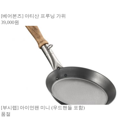
[베어본즈] 아티산 프루닝 가위
39,000
원
[부시랩] 아이언팬 미니 (우드핸들 포함)
품절