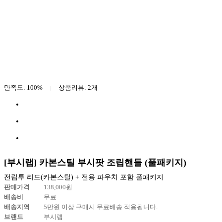
만족도: 100%
상품리뷰:
2
개
|
[부시랩] 카본스틸 부시팟 조립핸들 (풀패키지)
전립투 리드(카본스틸) + 전용 파우치 포함 풀패키지
판매가격
138,000
원
배송비
무료
배송지역
5만원 이상 구매시 무료배송 적용됩니다.
브랜드
부시랩