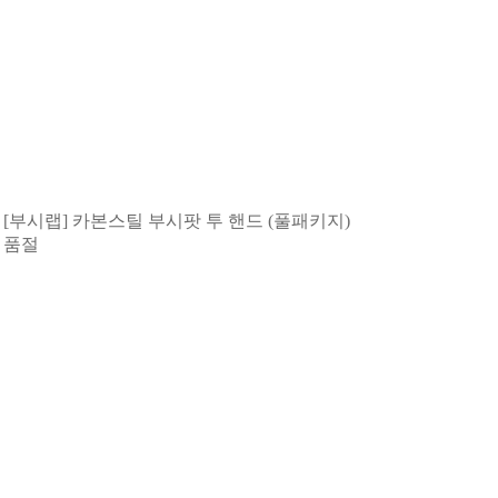
[부시랩] 카본스틸 부시팟 투 핸드 (풀패키지)
품절