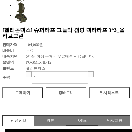
[헬리콘텍스] 슈퍼타프 그늘막 캠핑 렉타타프 3*3_올
리브그린
판매가격
104,000
원
배송비
무료
배송지역
5만원 이상 구매시 무료배송 적용됩니다.
모델명
PO-SMR-NL-12
브랜드
헬리콘텍스
수량
구매하기
장바구니
위시리스트
상품정보
리뷰
Q&A
배송/교환