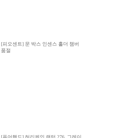
[피오센트] 문 박스 인센스 홀더 챔버
품절
[퓨어핸드] 허리케인 랜턴 276, 그레이