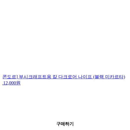
[콘도르] 부시크래프트용 칼 다크로어 나이프 (블랙 미카르타)
112,000
원
구매하기