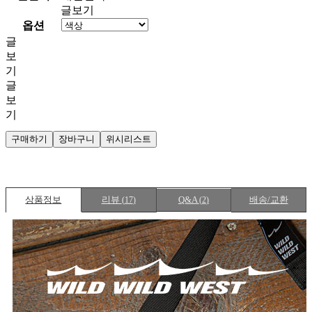
글보기
옵션
글
보
기
글
보
기
구매하기
장바구니
위시리스트
상품정보
리뷰
Q&A
배송/교환
(
17
)
(
2
)