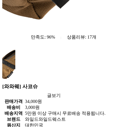
만족도: 96%
상품리뷰:
17
개
|
[와와웨] 사코슈
글보기
판매가격
34,000
원
배송비
3,000
원
배송지역
5만원 이상 구매시 무료배송 적용됩니다.
브랜드
와일드와일드웨스트
원산지
대한민국