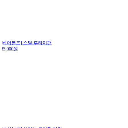
[베어본즈] 스틸 후라이팬
85,000
원