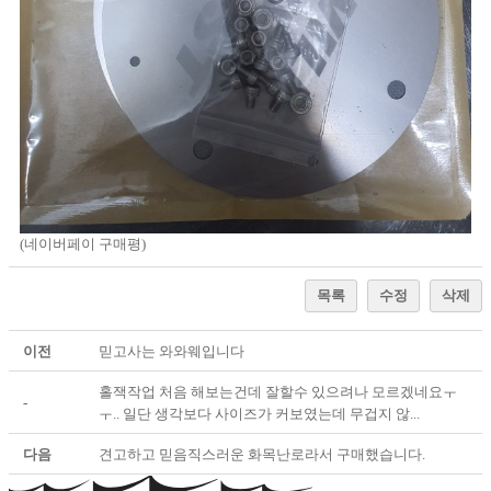
(네이버페이 구매평)
목록
수정
삭제
이전
믿고사는 와와웨입니다
홀잭작업 처음 해보는건데 잘할수 있으려나 모르겠네요ㅜ
-
ㅜ.. 일단 생각보다 사이즈가 커보였는데 무겁지 않...
다음
견고하고 믿음직스러운 화목난로라서 구매했습니다.