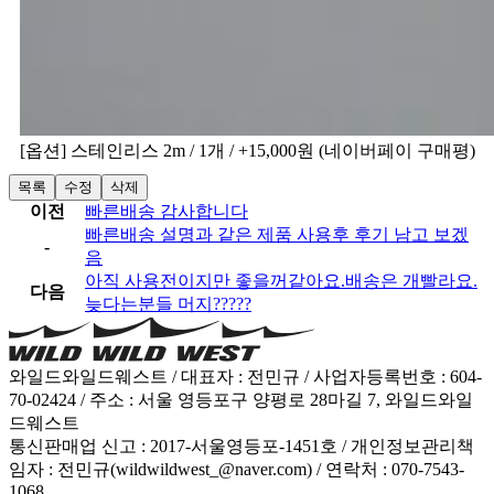
[옵션] 스테인리스 2m / 1개 / +15,000원 (네이버페이 구매평)
목록
수정
삭제
이전
빠른배송 감사합니다
빠른배송 설명과 같은 제품 사용후 후기 남고 보겠
-
음
아직 사용전이지만 좋을꺼같아요.배송은 개빨라요.
다음
늦다는분들 머지?????
와일드와일드웨스트 / 대표자 : 전민규 / 사업자등록번호 : 604-
70-02424 / 주소 : 서울 영등포구 양평로 28마길 7, 와일드와일
드웨스트
통신판매업 신고 : 2017-서울영등포-1451호 / 개인정보관리책
임자 : 전민규(wildwildwest_@naver.com) / 연락처 : 070-7543-
1068