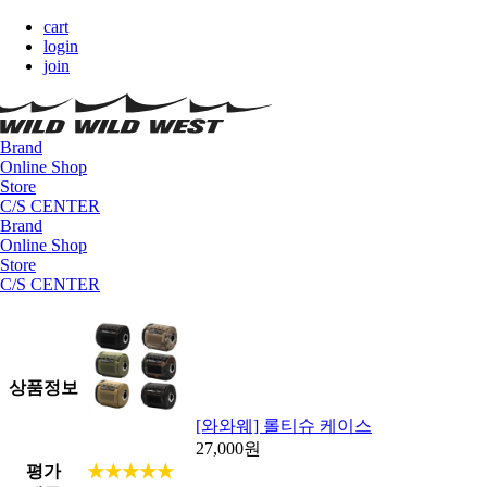
cart
login
join
Brand
Online Shop
Store
C/S CENTER
Brand
Online Shop
Store
C/S CENTER
상품정보
[와와웨] 롤티슈 케이스
27,000
원
평가
★★★★★