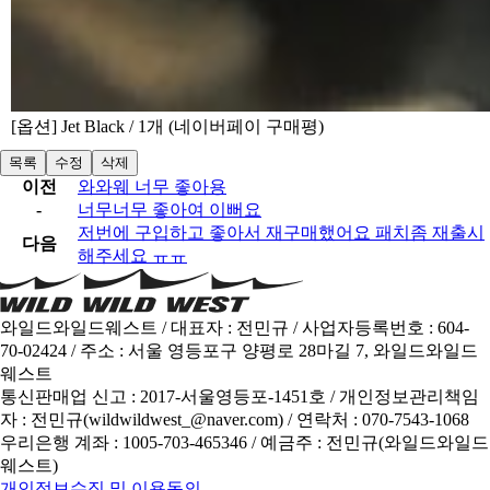
[옵션] Jet Black / 1개 (네이버페이 구매평)
목록
수정
삭제
이전
와와웨 너무 좋아용
-
너무너무 좋아여 이뻐요
저번에 구입하고 좋아서 재구매했어요 패치좀 재출시
다음
해주세요 ㅠㅠ
와일드와일드웨스트 / 대표자 : 전민규 / 사업자등록번호 : 604-
70-02424 / 주소 : 서울 영등포구 양평로 28마길 7, 와일드와일드
웨스트
통신판매업 신고 : 2017-서울영등포-1451호 / 개인정보관리책임
자 : 전민규(wildwildwest_@naver.com) / 연락처 : 070-7543-1068
우리은행 계좌 : 1005-703-465346 / 예금주 : 전민규(와일드와일드
웨스트)
개인정보수집 및 이용동의