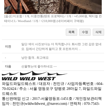
[옵션] 미포함 / 1개, 이중연통(텐트 프로텍터) / 1개 / +45,000원, 택티컬 컨
테이너 L- Woodland / 1개 / +218,000원 (네이버페이 구매평)
목록
수정
삭제
일단 색이 사진보다는 더 칙칙합니다. 화사한 그런 감은 없네
이전
요. 집에서 간단하게 펼치고 풋 프린트까지 ...
-
낭만 합격.. 최고에요
다음
선물햇는데 좋아하네요 ~~
와일드와일드웨스트 / 대표자 : 전민규 / 사업자등록번호 : 604-
70-02424 / 주소 : 서울 영등포구 양평로 28마길 7, 와일드와일
드웨스트
통신판매업 신고 : 2017-서울영등포-1451호 / 개인정보관리책
임자 : 전민규(wildwildwest_@naver.com) / 연락처 : 070-7543-