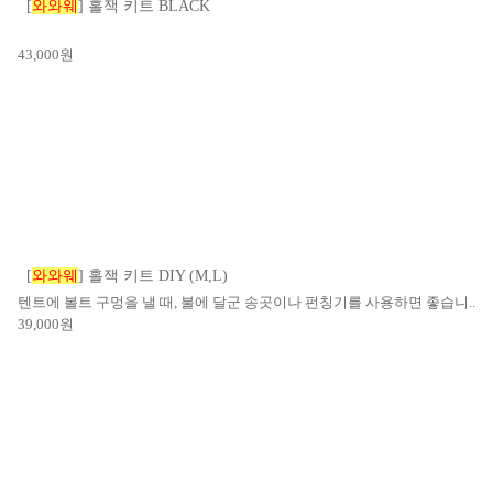
[
와와웨
] 홀잭 키트 BLACK
43,000
원
[
와와웨
] 홀잭 키트 DIY (M,L)
텐트에 볼트 구멍을 낼 때, 불에 달군 송곳이나 펀칭기를 사용하면 좋습니..
39,000
원