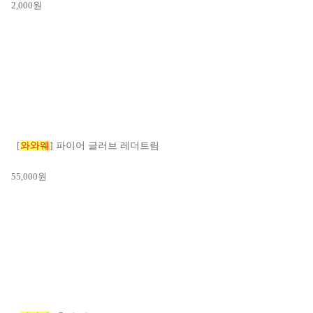
2,000
원
[
와와웨
] 파이어 글러브 레더트림
55,000
원