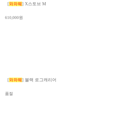
[
와와웨
] X스토브 M
610,000
원
[
와와웨
] 블랙 로그캐리어
품절