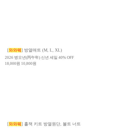
[
와와웨
] 방열매트 (M, L, XL)
2026 병오년(丙午年) 신년 세일 40% OFF
18,000
원
10,800
원
[
와와웨
] 홀잭 키트 방열원단, 볼트 너트