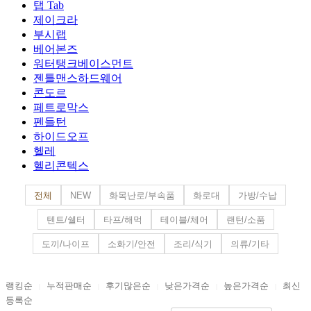
탭 Tab
제이크라
부시랩
베어본즈
워터탱크베이스먼트
젠틀맨스하드웨어
콘도르
페트로막스
펜들턴
하이드오프
헬레
헬리콘텍스
전체
NEW
화목난로/부속품
화로대
가방/수납
텐트/쉘터
타프/해먹
테이블/체어
랜턴/소품
도끼/나이프
소화기/안전
조리/식기
의류/기타
랭킹순
누적판매순
후기많은순
낮은가격순
높은가격순
최신
|
|
|
|
|
등록순