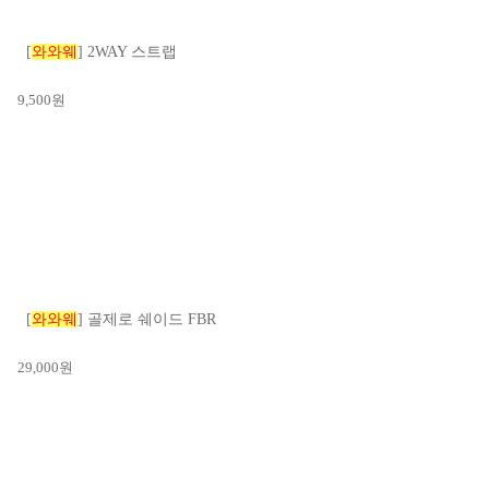
[
와와웨
] 2WAY 스트랩
9,500
원
[
와와웨
] 골제로 쉐이드 FBR
29,000
원