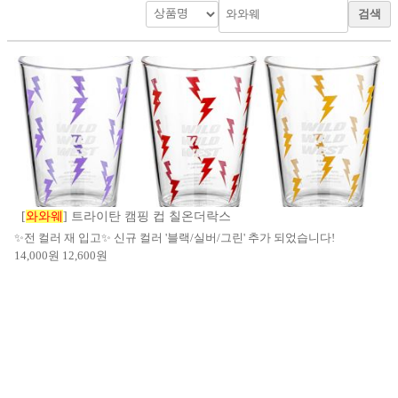
검색
[
와와웨
] 트라이탄 캠핑 컵 칠온더락스
✨전 컬러 재 입고✨ 신규 컬러 '블랙/실버/그린' 추가 되었습니다!
14,000
원
12,600
원