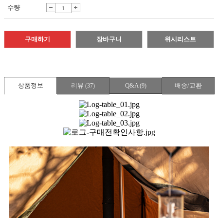
수량
구매하기
장바구니
위시리스트
상품정보
리뷰
Q&A
배송/교환
(
37
)
(
9
)