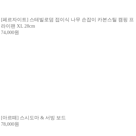
[페르자이트] 스테빌로덤 접이식 나무 손잡이 카본스틸 캠핑 프
라이팬 XL 28cm
74,000
원
[아르떼] 스시도마 & 서빙 보드
78,000
원