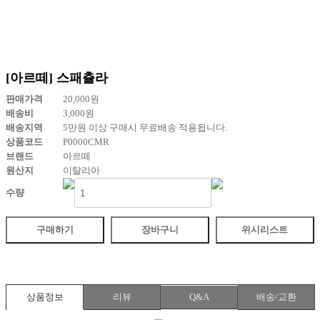
[아르떼] 스패츌라
판매가격
20,000
원
배송비
3,000
원
배송지역
5만원 이상 구매시 무료배송 적용됩니다.
상품코드
P0000CMR
브랜드
아르떼
원산지
이탈리아
수량
구매하기
장바구니
위시리스트
상품정보
리뷰
Q&A
배송/교환