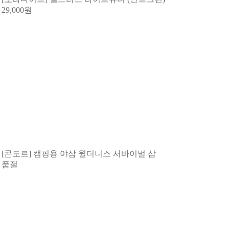
29,000
원
[콘도르] 캠핑용 야삽 윌더니스 서바이벌 삽
품절