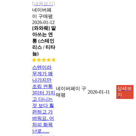
[내용보기]
네이버페
이 구매평
2026-01-12
[와와웨] 말
아쓰는 연
통 (스테인
리스 / 티타
늄)
★★★★★
스텐이라
무게가 꽤
나가지만
조립 연통
네이버페이 구
상세보
2026-01-11
3미터 가지
매평
기
고 다니는
것 보다 훨
편하고 가
벼워요. 어
차피 화목
난로......