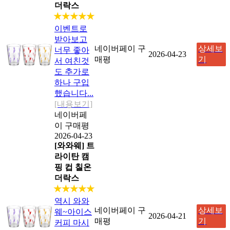
더락스
★★★★★
이벤트로
받아보고
네이버페이 구
상세보
너무 좋아
2026-04-23
매평
기
서 여친것
도 추가로
하나 구입
했습니다...
[내용보기]
네이버페
이 구매평
2026-04-23
[와와웨] 트
라이탄 캠
핑 컵 칠온
더락스
★★★★★
역시 와와
네이버페이 구
상세보
웨~아이스
2026-04-21
매평
기
커피 마시