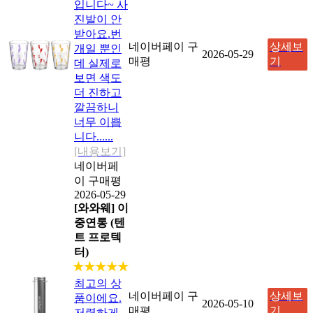
입니다~ 사
진발이 안
받아요.번
네이버페이 구
상세보
개일 뿐인
2026-05-29
매평
기
데 실제로
보면 색도
더 진하고
깔끔하니
너무 이쁩
니다......
[내용보기]
네이버페
이 구매평
2026-05-29
[와와웨] 이
중연통 (텐
트 프로텍
터)
★★★★★
최고의 상
네이버페이 구
상세보
품이에요.
2026-05-10
매평
기
저렴하게