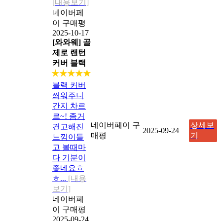
[내용보기]
네이버페
이 구매평
2025-10-17
[와와웨] 골
제로 랜턴
커버 블랙
★★★★★
블랙 커버
씌워주니
간지 차르
르~! 좀거
네이버페이 구
상세보
견고해진
2025-09-24
매평
기
느낌이들
고 볼때마
다 기분이
좋네요ㅎ
ㅎ...
[내용
보기]
네이버페
이 구매평
2025-09-24