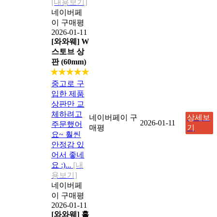
[내용보기]
네이버페
이 구매평
2026-01-11
[와와웨] W
스토브 상
판 (60mm)
★★★★★
중고로 구
입한 제품
상판만 교
체하려고
네이버페이 구
상세보
2026-01-11
주문했어
매평
기
요~ 훨씬
안정감 있
어서 좋네
요 :)...
[내
용보기]
네이버페
이 구매평
2026-01-11
[와와웨] 홀