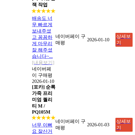
잭 작업
★★★★★
배송도 너
무 빠르게
보내주셨
네이버페이 구
상세보
고 꼼꼼하
2026-01-10
매평
기
게 마무리
잘 해주셨
습니다~...
[내용보기]
네이버페
이 구매평
2026-01-10
[포카] 순록
가죽 프리
미엄 퀄리
티 M /
PQ105M
★★★★★
네이버페이 구
상세보
2026-01-03
너무 이뻐
매평
기
요 잘산거