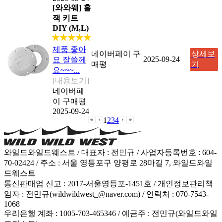
[와와웨] 홀
잭 키트
DIY (M,L)
★★★★★
제품 좋아
네이버페이 구
상세보
2025-09-24
요 잘쓸께
매평
기
요~~~...
[내용보기]
네이버페
이 구매평
2025-09-24
1
2
3
4
와일드와일드웨스트 / 대표자 : 전민규 / 사업자등록번호 : 604-
70-02424 / 주소 : 서울 영등포구 양평로 28마길 7, 와일드와일
드웨스트
통신판매업 신고 : 2017-서울영등포-1451호 / 개인정보관리책
임자 : 전민규(wildwildwest_@naver.com) / 연락처 : 070-7543-
1068
우리은행 계좌 : 1005-703-465346 / 예금주 : 전민규(와일드와일