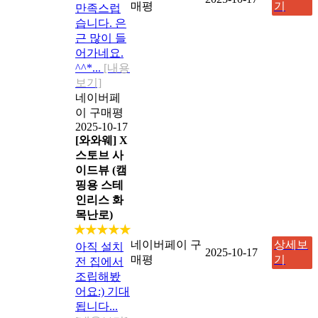
매평
기
만족스럽
습니다. 은
근 많이 들
어가네요.
^^*...
[내용
보기]
네이버페
이 구매평
2025-10-17
[와와웨] X
스토브 사
이드뷰 (캠
핑용 스테
인리스 화
목난로)
★★★★★
네이버페이 구
상세보
아직 설치
2025-10-17
매평
기
전 집에서
조립해봤
어요:) 기대
됩니다...