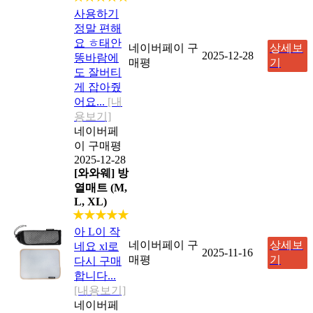
사용하기
정말 편해
요 ㅎ태안
네이버페이 구
상세보
2025-12-28
똥바람에
매평
기
도 잘버티
게 잡아줬
어요...
[내
용보기]
네이버페
이 구매평
2025-12-28
[와와웨] 방
열매트 (M,
L, XL)
★★★★★
아 L이 작
네이버페이 구
상세보
네요 xl로
2025-11-16
매평
기
다시 구매
합니다...
[내용보기]
네이버페