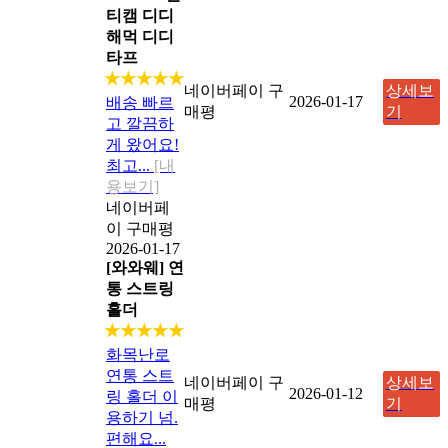
티캠 디디
해먹 디디
타프
★★★★★
네이버페이 구
상세보
2026-01-17
배송 빠르
매평
기
고 깔끔하
게 왔어요!
최고...
[내
용보기]
네이버페
이 구매평
2026-01-17
[와와웨] 연
통 스트링
홀더
★★★★★
화목난로
연통 스트
네이버페이 구
상세보
2026-01-12
링 홀더 이
매평
기
용하기 넘.
편해요...