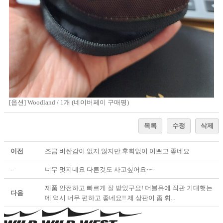
[옵션] Woodland / 1개 (네이버페이 구매평)
목록
수정
삭제
이전
조금 비싼감이.없지.않지만.후회없이 이쁘고 좋네요
-
너무 멋지네요 다른것도 사고싶어요~~
제품 안전하고 빠르게 잘 받았구요! 더블유에 직관 기대햇는
다음
데 역시 너무 편하고 좋네요!! 제 상판이 좀 휘...