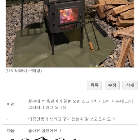
(네이버페이 구매평)
목록
수정
삭제
좋은데 ㅎ 흑관이라 한번 쓰면 스크래치가 많이 나는데 그냥
이전
그러려니 하고 쓰네요.
-
이중연통에 쓰려고 구매 했는데 잘 쓰고 있어요 ㅎ
다음
좋아요 잘썼어요 ㅎ